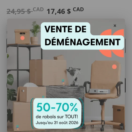
CAD
CAD
24,95 $
17,46 $
Langue - options
Édition FRANÇAISE (25 copies)
Quantité
-
+
Ajouter au panier
Partager